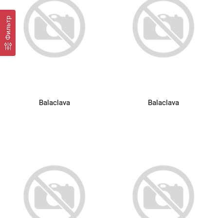
Фильтр
Balaclava
Balaclava