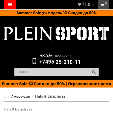
0
0
Summer Sale уже здесь 🚀 Скидки до 50%
vip@pleinsport.com
+7495
25-210-11
Summer Sale 💥 Скидки до 50% | Ограниченное время
Hats & Balaclavas
...
Аксессуары
Hats & Balaclavas