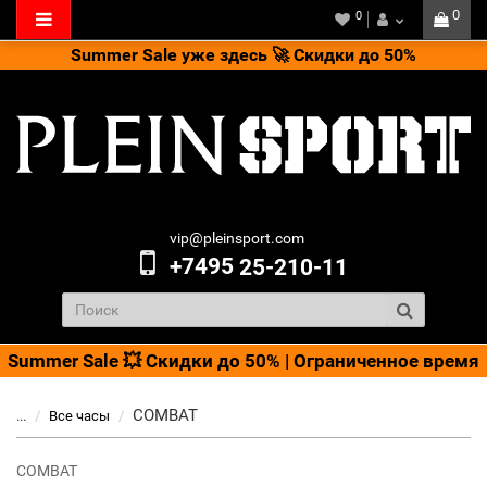
0
0
Summer Sale уже здесь 🚀 Скидки до 50%
vip@pleinsport.com
+7495
25-210-11
Summer Sale 💥 Скидки до 50% | Ограниченное время
COMBAT
...
Bсе часы
COMBAT