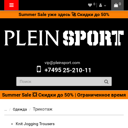
0
0
Summer Sale уже здесь 🚀 Скидки до 50%
vip@pleinsport.com
+7495
25-210-11
Summer Sale 💥 Скидки до 50% | Ограниченное время
Трикотаж
...
Одежда
Knit Jogging Trousers