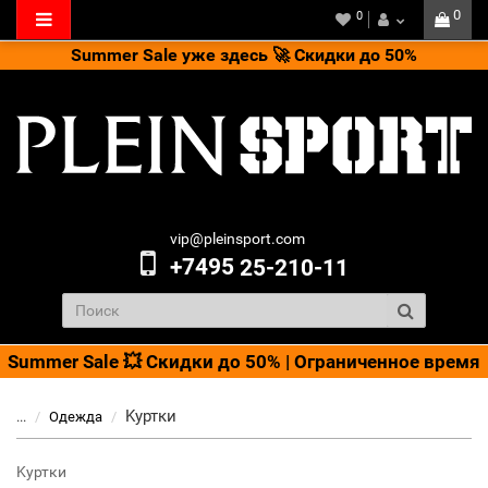
0
0
Summer Sale уже здесь 🚀 Скидки до 50%
vip@pleinsport.com
+7495
25-210-11
Summer Sale 💥 Скидки до 50% | Ограниченное время
Kуртки
...
Одежда
Kуртки