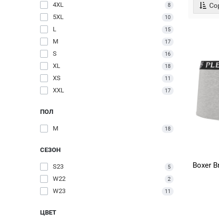
4XL
Сор
8
5XL
10
L
15
M
17
S
16
XL
18
XS
11
XXL
17
ПОЛ
M
18
СЕЗОН
Boxer B
S23
5
W22
2
W23
11
ЦВЕТ