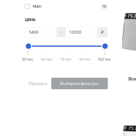
Main
18
ЦЕНА
-
₽
5,5 тыс.
6,6 тыс.
7,8 тыс.
9,0 тыс.
10,2 тыс.
Box
Сбросить
Выберите фильтры