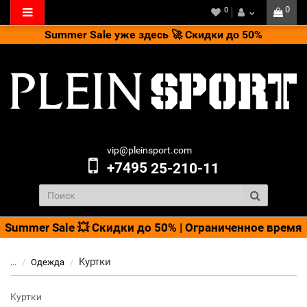
0
0
Summer Sale уже здесь 🚀 Скидки до 50%
vip@pleinsport.com
+7495
25-210-11
Summer Sale 💥 Скидки до 50% | Ограниченное время
Kуртки
...
Одежда
Kуртки