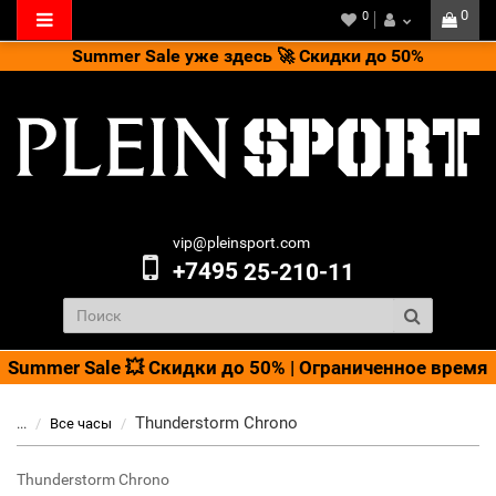
0
0
Summer Sale уже здесь 🚀 Скидки до 50%
vip@pleinsport.com
+7495
25-210-11
Summer Sale 💥 Скидки до 50% | Ограниченное время
Thunderstorm Chrono
...
Bсе часы
Thunderstorm Chrono