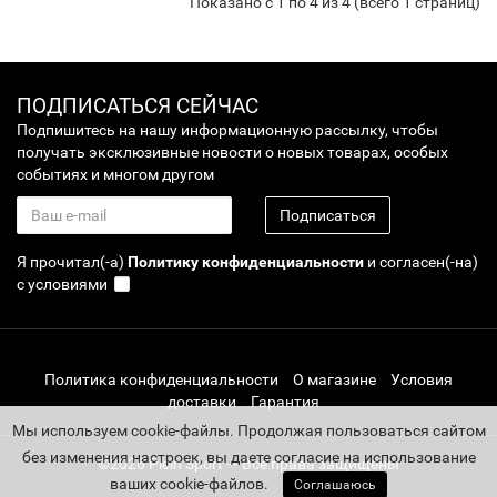
Показано с 1 по 4 из 4 (всего 1 страниц)
ПОДПИСАТЬСЯ СЕЙЧАС
Подпишитесь на нашу информационную рассылку, чтобы
получать эксклюзивные новости о новых товарах, особых
событиях и многом другом
Подписаться
Я прочитал(-а)
Политику конфиденциальности
и согласен(-на)
с условиями
Политика конфиденциальности
О магазине
Условия
доставки
Гарантия
Мы используем cookie-файлы. Продолжая пользоваться сайтом
без изменения настроек, вы даете согласие на использование
©2026 Plein Sport — Все права защищены
ваших cookie-файлов.
Соглашаюсь