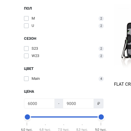
ПОЛ
M
2
U
2
СЕЗОН
S23
2
W23
2
ЦВЕТ
Main
4
FLAT C
ЦЕНА
-
₽
6,0 тыс.
6,8 тыс.
7,5 тыс.
8,3 тыс.
9,0 тыс.