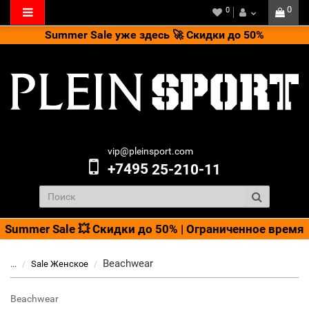
0
0
Summer Sale уже здесь 🚀 Скидки до 50%
vip@pleinsport.com
+7495
25-210-11
Summer Sale 💥 Скидки до 50% | Ограниченное время
Beachwear
...
Sale Женское
Beachwear