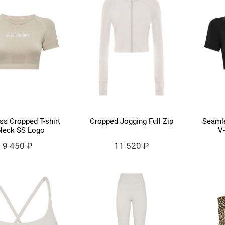
s Cropped T-shirt
Cropped Jogging Full Zip
Seamle
Neck SS Logo
V
9 450 ₽
11 520 ₽