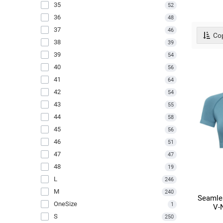
35
52
36
48
37
46
Сор
38
39
39
54
40
56
41
64
42
54
43
55
44
58
45
56
46
51
47
47
48
19
L
246
M
240
Seamles
OneSize
1
V-
S
250