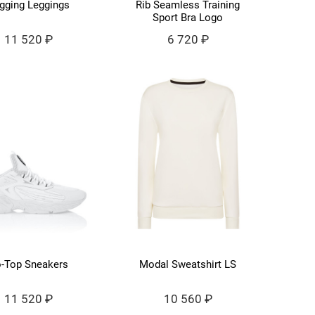
gging Leggings
Rib Seamless Training
Sport Bra Logo
11 520 ₽
6 720 ₽
-Top Sneakers
Modal Sweatshirt LS
11 520 ₽
10 560 ₽