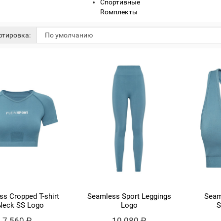
Cпортивные
Rомплекты
тировка:
s Cropped T-shirt
Seamless Sport Leggings
Seam
Neck SS Logo
Logo
S
7 560 ₽
10 080 ₽