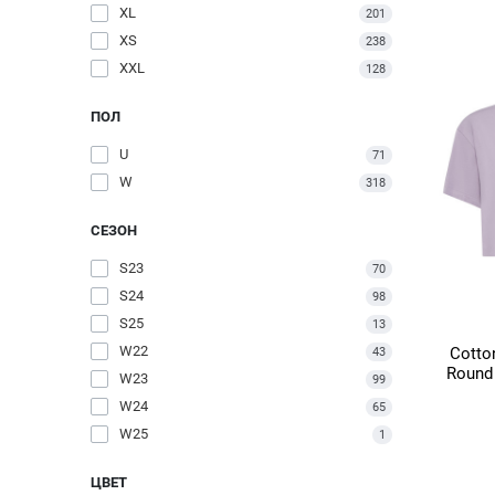
XL
201
XS
238
XXL
128
ПОЛ
U
71
W
318
СЕЗОН
S23
70
S24
98
S25
13
W22
Cotto
43
Round
W23
99
W24
65
W25
1
ЦВЕТ