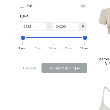
Main
377
ЦЕНА
-
₽
7 тыс.
13 тыс.
20 тыс.
27 тыс.
34 тыс.
Seamles
V-
Сбросить
Выберите фильтры