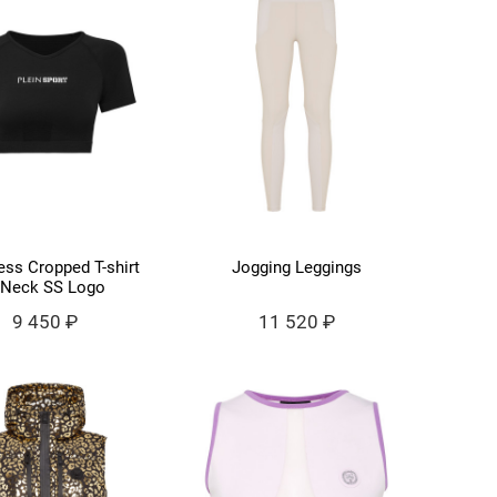
ss Cropped T-shirt
Jogging Leggings
-Neck SS Logo
9 450 ₽
11 520 ₽