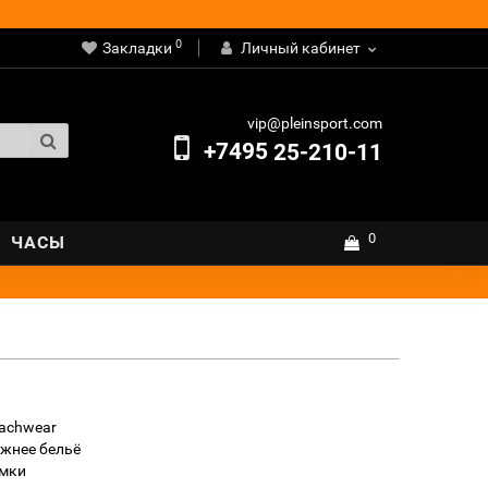
0
Закладки
Личный кабинет
vip@pleinsport.com
+7495
25-210-11
0
ЧАСЫ
achwear
жнее бельё
мки