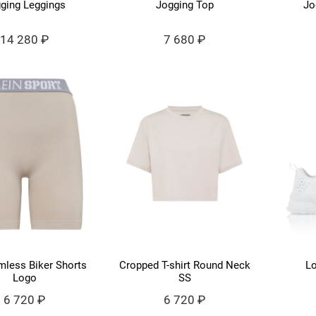
ging Leggings
Jogging Top
Jo
14 280 ₽
7 680 ₽
mless Biker Shorts
Cropped T-shirt Round Neck
Lo
Logo
SS
6 720 ₽
6 720 ₽