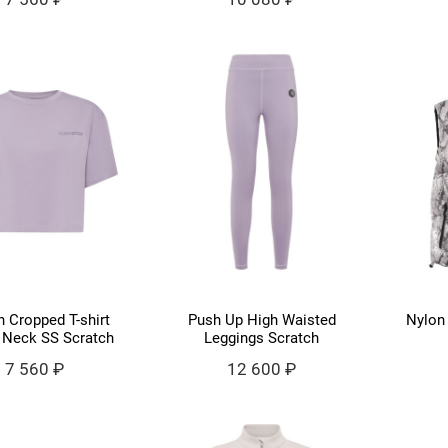
n Cropped T-shirt
Push Up High Waisted
Nylon 
 Neck SS Scratch
Leggings Scratch
7 560 ₽
12 600 ₽